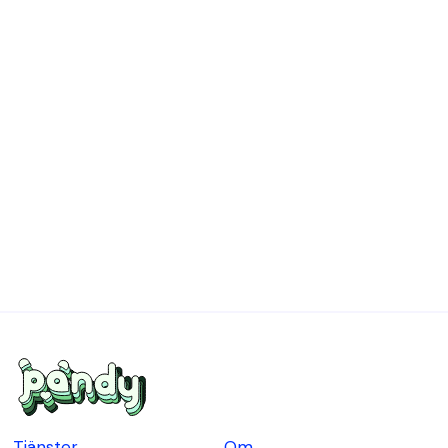
förtjänar passion
Våra liv
🥰
Uppdraget på Pandy är att ge våra kunder mer tid
att spendera på något man älskar, vare sig det är
en hobby eller person. Helt enkelt något som
skapar
så mycket kärlek som möjligt.
Läs mer om vår story
Tjänster
Om