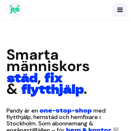
Smarta
människors
,
städ
fix
&
.
flytthjälp
one-stop-shop
Pandy är en
med
flytthjälp, hemstäd och hemfixare i
Stockholm. Som abonnemang &
hem & kontor
engångstillfällen – för
💡.