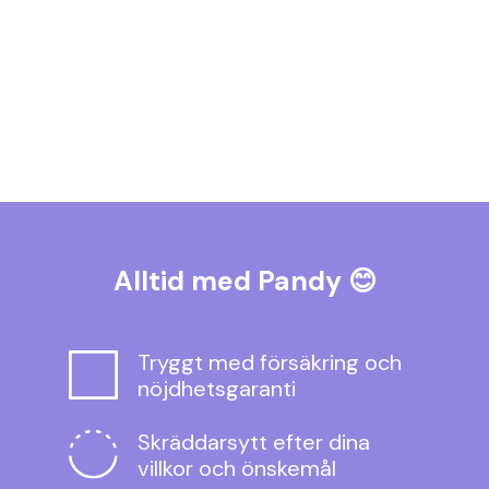
✨
Städ & fönsterputs
🔧
Fixartjänster
Alltid med Pandy
😊
Tryggt med försäkring och
nöjdhetsgaranti
Skräddarsytt efter dina
villkor och önskemål