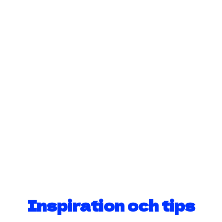
Få hjälp med gardinupphängning, montera
TV på väggen eller borra hål för att hänga
upp spegel och tavlor. Bokar du Pandys
hemfixare tar vi med alla verktyg som
behövs - även för att borra i betong.
Utförs av proffs
Vi har verktygen
Hjälp med inköp
50% med rutavdrag
LÄS MER OM HEMFIXARE
Inspiration och tips