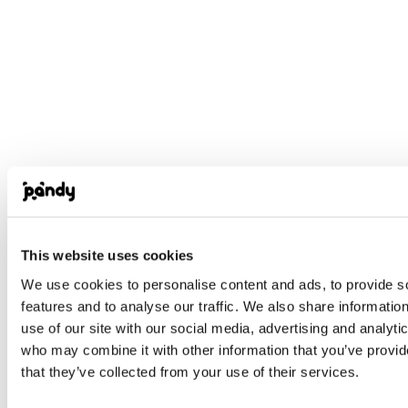
går
Det
att var bäst på allt.
Städa hem och kontor
Bära tunga grejer
This website uses cookies
Transportera hela hem
Borra med slagborr
We use cookies to personalise content and ads, to provide s
Montera ihop nåt klurigt
features and to analyse our traffic. We also share informatio
Magasinera och hålla reda
use of our site with our social media, advertising and analyti
Hänga upp saker
Kommer säker på nåt mer sen. Det finns så
who may combine it with other information that you’ve provid
mycket vi är bra på.
that they’ve collected from your use of their services.