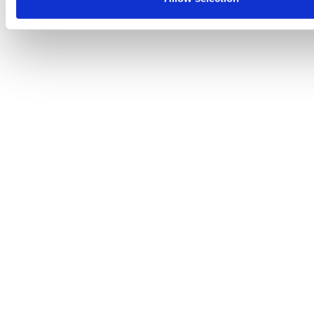
betalning- och fakturafrågor samt garantier m.m.
Till kundtjänst
💬 Skriv till oss
Du kan chatta med oss på vardagar mellan 08.00-17.00. Vår AI-
chatt (Mandy) är bemannad dygnet runt.
Börja chatta
😎 Bakom kulliserna