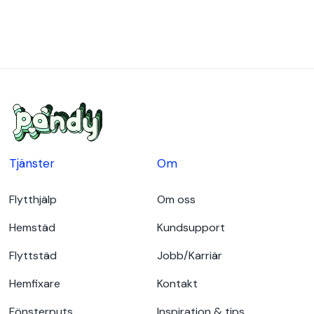
Se vad vi håller på med just nu!
Och lite till.
TikTok
Instagram
LinkedIn
Tjänster
Om
Flytthjälp
Om oss
Hemstäd
Kundsupport
Flyttstäd
Jobb/Karriär
Hemfixare
Kontakt
Fönsterputs
Inspiration & tips